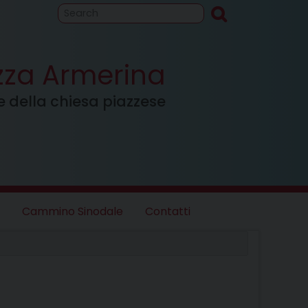
to
Cammino
inodale
azza Armerina
ale della chiesa piazzese
Cammino Sinodale
Contatti