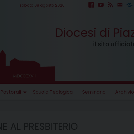
sabato 08 agosto 2026
facebook
youtube
feed
mail
S
Diocesi di Pi
il sito uffici
 Pastorali
Scuola Teologica
Seminario
Archivio
E AL PRESBITERIO