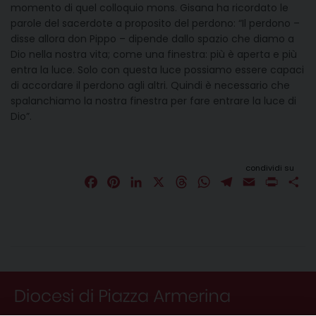
momento di quel colloquio mons. Gisana ha ricordato le
parole del sacerdote a proposito del perdono: “Il perdono –
disse allora don Pippo – dipende dallo spazio che diamo a
Dio nella nostra vita; come una finestra: più è aperta e più
entra la luce. Solo con questa luce possiamo essere capaci
di accordare il perdono agli altri. Quindi è necessario che
spalanchiamo la nostra finestra per fare entrare la luce di
Dio”.
condividi su
F
P
L
X
T
W
T
E
P
C
a
i
i
h
h
e
m
r
o
c
n
n
r
a
l
a
i
n
e
t
k
e
t
e
i
n
d
b
e
e
a
s
g
l
t
i
o
r
d
d
A
r
v
o
e
I
s
p
a
i
k
s
n
p
m
d