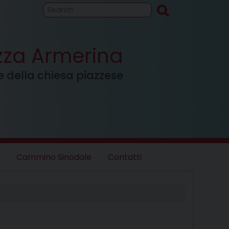
to
Cammino
inodale
azza Armerina
ale della chiesa piazzese
Cammino Sinodale
Contatti