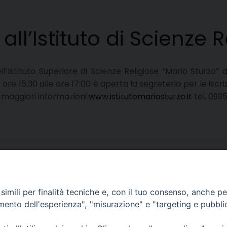
 all’Istituto di Scienze 
ll’Istituto Superiore di Scienze Religiose “Mario Sturzo”
e ore 15:30 alle ore 17:00 è aperta la segreteria per le is
r maggiori informazioni
www.istitutomariosturzo.it
tel. 093
imili per finalità tecniche e, con il tuo consenso, anche per 
amento dell'esperienza", "misurazione" e "targeting e pubbli