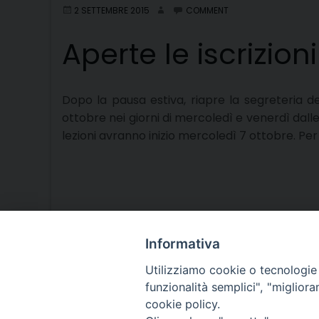
2 SETTEMBRE 2015
COMMENT
Aperte le iscrizioni
Dopo la pausa estiva, riapre la segreteria de
ottobre nei giorni di mercoledì e venerdì dall
lezioni avranno inizio mercoledì 7 ottobre. Pe
Informativa
Utilizziamo cookie o tecnologie s
funzionalità semplici", "miglior
cookie policy.