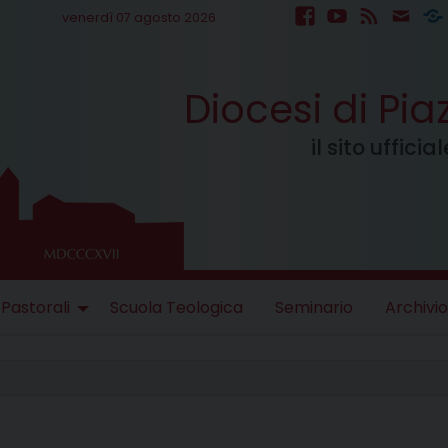
venerdì 07 agosto 2026
facebook
youtube
feed
mail
S
Diocesi di Pi
il sito uffici
 Pastorali
Scuola Teologica
Seminario
Archivio