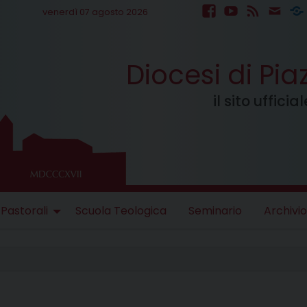
venerdì 07 agosto 2026
facebook
youtube
feed
mail
S
Diocesi di Pi
il sito uffici
 Pastorali
Scuola Teologica
Seminario
Archivio