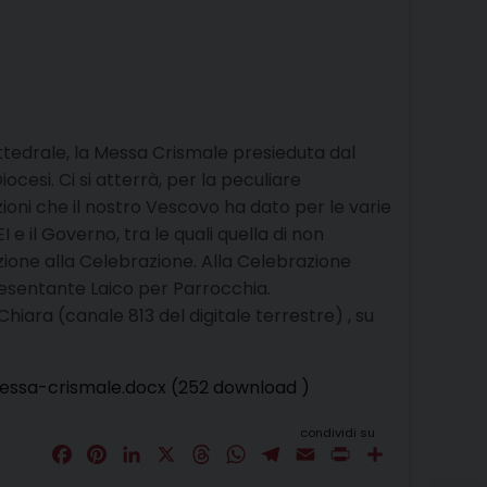
ttedrale, la Messa Crismale presieduta dal
cesi. Ci si atterrà, per la peculiare
ioni che il nostro Vescovo ha dato per le varie
I e il Governo, tra le quali quella di non
ione alla Celebrazione. Alla Celebrazione
resentante Laico per Parrocchia.
hiara (canale 813 del digitale terrestre) , su
essa-crismale.docx (252 download )
condividi su
F
P
L
X
T
W
T
E
P
C
a
i
i
h
h
e
m
r
o