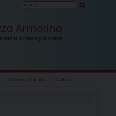
to
Cammino
inodale
azza Armerina
ale della chiesa piazzese
Cammino Sinodale
Contatti