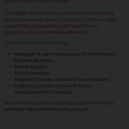
operatori sanitari e dei volontari.
L’immagine della locandina, scelta dall’ufficio nazionale
della Pastorale della Salute è tratta da un affresco della
chiesa Madre di Mazzarino (Luigi Tasca, Piscina
probatica, chiesa Santa Maria della Neve)
TUTTI I MATERIALI DA SCARICARE:
Messaggio di papa Francesco per la XXXII Giornata
Mondiale del Malato
Scheda liturgica
Scheda teologica
Preghiera (formato cartolina 9×14 cm; italiano)
Preghiera (formato cartolina 9×14 cm;
tedesco)
Manifesto (italiano)
Altre schede ed ulteriori informazioni al link dell’
UFFICIO
NAZIONALE PER LA PASTORALE DELLA SALUTE