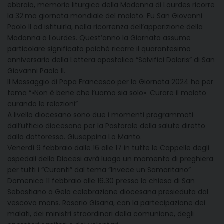
ebbraio, memoria liturgica della Madonna di Lourdes ricorre
la 32.ma giornata mondiale del malato. Fu San Giovanni
Paolo II ad istituirla, nella ricorrenza dell’apparizione della
Madonna a Lourdes. Quest’anno la Giornata assume
particolare significato poiché ricorre il quarantesimo
anniversario della Lettera apostolica “Salvifici Doloris” di San
Giovanni Paolo II.
Il Messaggio di Papa Francesco per la Giornata 2024 ha per
tema “«Non è bene che l’uomo sia solo». Curare il malato
curando le relazioni”
A livello diocesano sono due i momenti programmati
dall’ufficio diocesano per la Pastorale della salute diretto
dalla dottoressa. Giuseppina Lo Manto.
Venerdì 9 febbraio dalle 16 alle 17 in tutte le Cappelle degli
ospedali della Diocesi avrà luogo un momento di preghiera
per tutti i “Curanti” dal tema “Invece un Samaritano”
Domenica 11 febbraio alle 16.30 presso la chiesa di San
Sebastiano a Gela celebrazione diocesana presieduta dal
vescovo mons. Rosario Gisana, con la partecipazione dei
malati, dei ministri straordinari della comunione, degli