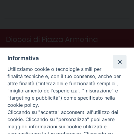
c
n
n
r
a
l
a
i
n
e
t
k
e
t
e
i
n
d
b
e
e
a
s
g
l
t
i
o
r
d
d
A
r
v
o
e
I
s
p
a
i
k
s
n
p
m
d
t
i
Informativa
Utilizziamo cookie o tecnologie simili per
finalità tecniche e, con il tuo consenso, anche per
altre finalità ("interazioni e funzionalità semplici",
"miglioramento dell'esperienza", "misurazione" e
"targeting e pubblicità") come specificato nella
CONTATTI
cookie policy.
Curia
Cliccando su "accetta" acconsenti all'utilizzo dei
Piano Fedele Calarco, 1
cookie. Cliccando su "personalizza" puoi avere
94015 Piazza Armerina (En)
maggiori informazioni sui cookie utilizzati e
e-mail: info@diocesiarmerina.it
personalizzare le tue preferenze. Cliccando su