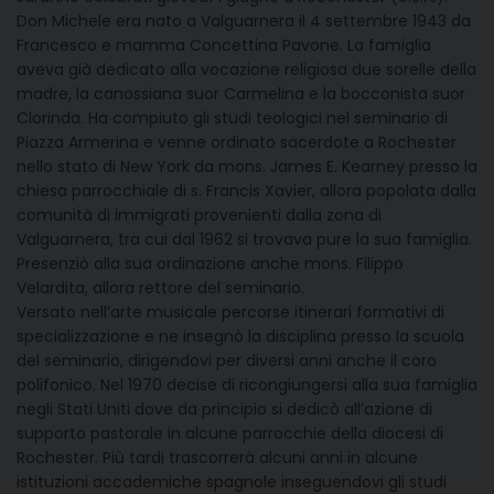
Don Michele era nato a Valguarnera il 4 settembre 1943 da
Francesco e mamma Concettina Pavone. La famiglia
aveva già dedicato alla vocazione religiosa due sorelle della
madre, la canossiana suor Carmelina e la bocconista suor
Clorinda. Ha compiuto gli studi teologici nel seminario di
Piazza Armerina e venne ordinato sacerdote a Rochester
nello stato di New York da mons. James E. Kearney presso la
chiesa parrocchiale di s. Francis Xavier, allora popolata dalla
comunità di immigrati provenienti dalla zona di
Valguarnera, tra cui dal 1962 si trovava pure la sua famiglia.
Presenziò alla sua ordinazione anche mons. Filippo
Velardita, allora rettore del seminario.
Versato nell’arte musicale percorse itinerari formativi di
specializzazione e ne insegnò la disciplina presso la scuola
del seminario, dirigendovi per diversi anni anche il coro
polifonico. Nel 1970 decise di ricongiungersi alla sua famiglia
negli Stati Uniti dove da principio si dedicò all’azione di
supporto pastorale in alcune parrocchie della diocesi di
Rochester. Più tardi trascorrerà alcuni anni in alcune
istituzioni accademiche spagnole inseguendovi gli studi