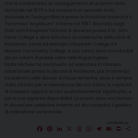
che lo condurranno al conseguimento di un primo titolo
dottorale nel 1979 a cui assocerà un secondo titolo
dottorale in Teologia Biblica presso la Pontificia Università S.
Tommaso “Angelicum” a Roma nel 1987. Ritornato negli
Stati Uniti intraprese l’attività di docenza presso il St. John
Fisher College e altre istituzioni accademiche della città di
Rochester, come ad esempio il Nazareth College e il
Monroe Community College. A suo carico sono riconducibili
alcuni volumi di poesie edite nella lingua inglese.
Padre Michele ha continuato ad esercitare il ministero
sacerdotale presso la diocesi di Rochester, pur rimanendo
incardinato nella diocesi di Piazza Armerina, dove è sempre
stato stimato per la riservatezza del suo tratto, la capacità
di intessere rapporti umani qualitativamente significativi, e
per la sua sapiente disponibilità. Lo scorso anno era tornato
in diocesi per celebrare insieme ad altri sacerdoti il giubileo
di ordinazione sacerdotale.
condividi su
F
P
L
X
T
W
T
E
P
C
a
i
i
h
h
e
m
r
o