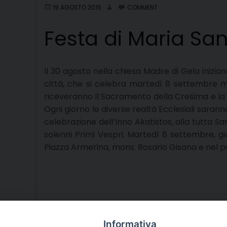
19 AGOSTO 2015
COMMENT
Festa di Maria Sa
Il 30 agosto nella chiesa Madre di Gela inizia
città, che si celebra martedì 8 settembre me
riceveranno il Sacramento della Cresima e la b
Ogni giorno le diverse realtà Ecclesiali sara
celebrazione dell’Inno Akatistos, alla tutta Sant
solenni Primi Vespri. Martedì 8 settembre, gio
Piazza Armerina, mons. Rosario Gisana e nel po
Informativa