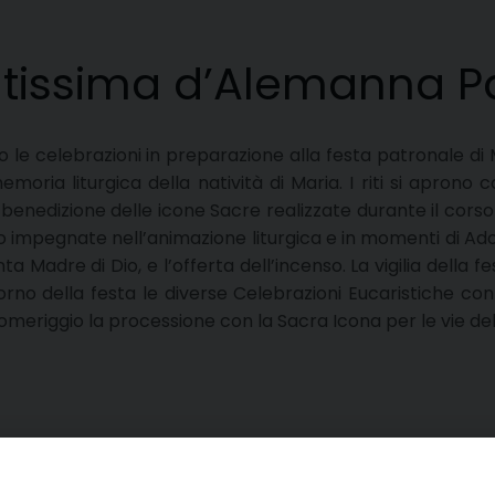
ntissima d’Alemanna P
no le celebrazioni in preparazione alla festa patronale d
moria liturgica della natività di Maria. I riti si apron
enedizione delle icone Sacre realizzate durante il corso d
nno impegnate nell’animazione liturgica e in momenti di Ad
a Madre di Dio, e l’offerta dell’incenso. La vigilia della f
rno della festa le diverse Celebrazioni Eucaristiche con i
meriggio la processione con la Sacra Icona per le vie dell