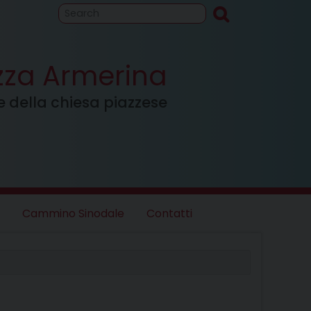
to
Cammino
inodale
azza Armerina
ale della chiesa piazzese
Cammino Sinodale
Contatti