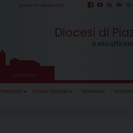
giovedì 06 agosto 2026
facebook
youtube
feed
mail
S
Diocesi di Pi
il sito uffici
 Pastorali
Scuola Teologica
Seminario
Archivio