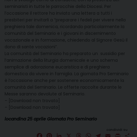
seminaristi in tutte le parrocchie della Diocesi. Per
l’occasione il rettore ha inviato una lettera a tutti i
presbiteri per invitarli a “preparare i fedeli per vivere nella
preghiera tale domenica, ricordando particolarmente la
comunità del Seminario e i giovani in discernimento
vocazionale e in formazione, chiedendo al Signore Gesù il
dono di sante vocazioni”.
La comunità del Seminario ha preparato un sussidio per
l’animazione della liturgia domenicale e uno schema
semplice di adorazione eucaristica e di preghiera
domestica da vivere in famiglia. La giornata Pro Seminario
è l’occasione anche per sostenere economicamente la
comunità del Seminario. Le offerte raccolte durante le
Messe saranno devolute al Seminario.
– [Download non trovato]
– [Download non trovato]
locandina 25 aprile Giornata Pro Seminario
condividi su
F
P
L
X
T
W
T
E
P
C