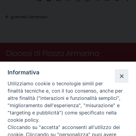
a
i
i
h
h
e
m
r
o
c
n
n
r
a
l
a
i
n
giornata
,
Seminario
e
t
k
e
t
e
i
n
d
b
e
e
a
s
g
l
t
i
o
r
d
d
A
r
v
o
e
I
s
p
a
i
k
s
n
p
m
d
t
i
Informativa
Utilizziamo cookie o tecnologie simili per
finalità tecniche e, con il tuo consenso, anche per
altre finalità ("interazioni e funzionalità semplici",
"miglioramento dell'esperienza", "misurazione" e
"targeting e pubblicità") come specificato nella
CONTATTI
cookie policy.
Curia
Cliccando su "accetta" acconsenti all'utilizzo dei
Piano Fedele Calarco, 1
cookie. Cliccando su "personalizza" puoi avere