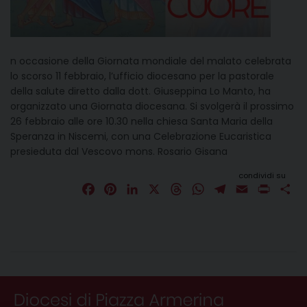
n occasione della Giornata mondiale del malato celebrata
lo scorso 11 febbraio, l’ufficio diocesano per la pastorale
della salute diretto dalla dott. Giuseppina Lo Manto, ha
organizzato una Giornata diocesana. Si svolgerà il prossimo
26 febbraio alle ore 10.30 nella chiesa Santa Maria della
Speranza in Niscemi, con una Celebrazione Eucaristica
presieduta dal Vescovo mons. Rosario Gisana
condividi su
F
P
L
X
T
W
T
E
P
C
a
i
i
h
h
e
m
r
o
c
n
n
r
a
l
a
i
n
e
t
k
e
t
e
i
n
d
b
e
e
a
s
g
l
t
i
o
r
d
d
A
r
v
o
e
I
s
p
a
i
k
s
n
p
m
d