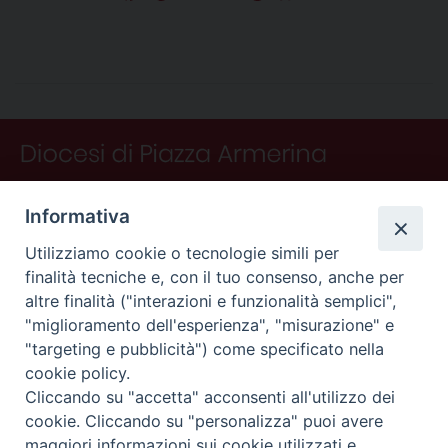
a
i
i
h
h
e
m
r
o
c
n
n
r
a
l
a
i
n
e
t
k
e
t
e
i
n
d
b
e
e
a
s
g
l
t
i
o
r
d
d
A
r
v
o
e
I
s
p
a
i
k
s
n
p
m
d
t
i
Informativa
Utilizziamo cookie o tecnologie simili per
finalità tecniche e, con il tuo consenso, anche per
altre finalità ("interazioni e funzionalità semplici",
"miglioramento dell'esperienza", "misurazione" e
"targeting e pubblicità") come specificato nella
CONTATTI
cookie policy.
Curia
Cliccando su "accetta" acconsenti all'utilizzo dei
Piano Fedele Calarco, 1
cookie. Cliccando su "personalizza" puoi avere
94015 Piazza Armerina (En)
maggiori informazioni sui cookie utilizzati e