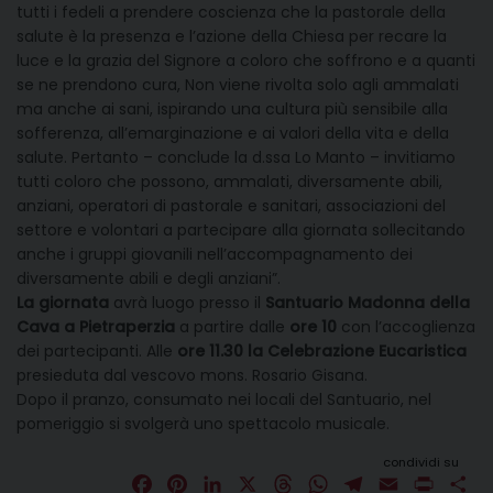
tutti i fedeli a prendere coscienza che la pastorale della
salute è la presenza e l’azione della Chiesa per recare la
luce e la grazia del Signore a coloro che soffrono e a quanti
se ne prendono cura, Non viene rivolta solo agli ammalati
ma anche ai sani, ispirando una cultura più sensibile alla
sofferenza, all’emarginazione e ai valori della vita e della
salute. Pertanto – conclude la d.ssa Lo Manto – invitiamo
tutti coloro che possono, ammalati, diversamente abili,
anziani, operatori di pastorale e sanitari, associazioni del
settore e volontari a partecipare alla giornata sollecitando
anche i gruppi giovanili nell’accompagnamento dei
diversamente abili e degli anziani”.
La giornata
avrà luogo presso il
Santuario Madonna della
Cava a Pietraperzia
a partire dalle
ore 10
con l’accoglienza
dei partecipanti. Alle
ore 11.30 la Celebrazione Eucaristica
presieduta dal vescovo mons. Rosario Gisana.
Dopo il pranzo, consumato nei locali del Santuario, nel
pomeriggio si svolgerà uno spettacolo musicale.
condividi su
F
P
L
X
T
W
T
E
P
C