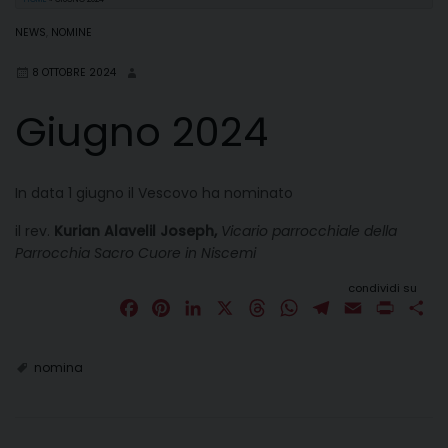
NEWS
,
NOMINE
8 OTTOBRE 2024
Giugno 2024
In data 1 giugno il Vescovo ha nominato
il rev.
Kurian Alavelil Joseph,
Vicario parrocchiale della
Parrocchia Sacro Cuore in Niscemi
condividi su
F
P
L
X
T
W
T
E
P
C
a
i
i
h
h
e
m
r
o
c
n
n
r
a
l
a
i
n
nomina
e
t
k
e
t
e
i
n
d
b
e
e
a
s
g
l
t
i
o
r
d
d
A
r
v