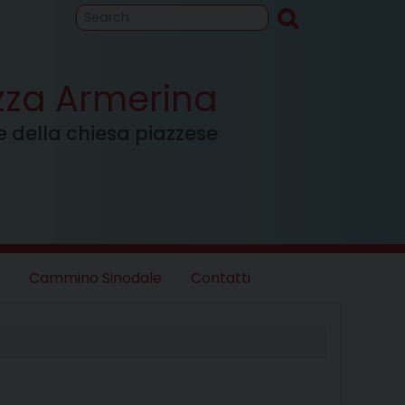
to
Cammino
inodale
azza Armerina
ale della chiesa piazzese
Cammino Sinodale
Contatti