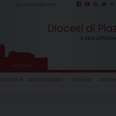
giovedì 06 agosto 2026
facebook
youtube
feed
mail
S
Diocesi di Pi
il sito uffici
 Pastorali
Scuola Teologica
Seminario
Archivio