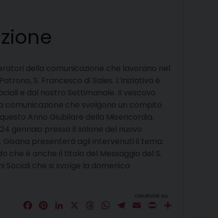
azione
eratori della comunicazione che lavorano nel
Patrono, S. Francesco di Sales. L’iniziativa è
ciali e dal nostro Settimanale. Il vescovo
ella comunicazione che svolgono un compito
n questo Anno Giubilare della Misericordia.
24 gennaio presso il salone del nuovo
. Gisana presenterà agli intervenuti il tema:
do
che è anche il titolo del Messaggio del S.
 Sociali che si svolge la domenica
condividi su
F
P
L
X
T
W
T
E
P
C
a
i
i
h
h
e
m
r
o