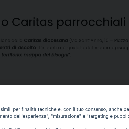
o Caritas parrocchiali
salone della
Caritas diocesana
(via Sant’Anna, 10 – Piazza
entri di ascolto
. L’incontro è guidato dal Vicario episco
territorio: mappa dei bisogni
”.
imili per finalità tecniche e, con il tuo consenso, anche per 
amento dell'esperienza", "misurazione" e "targeting e pubbli