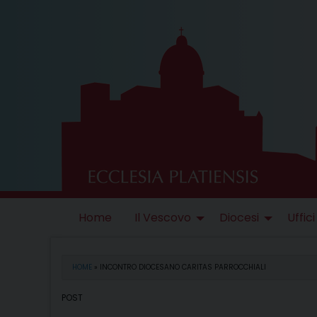
Skip
to
content
Home
Il Vescovo
Diocesi
Uffici
HOME
»
INCONTRO DIOCESANO CARITAS PARROCCHIALI
POST