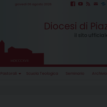
giovedì 06 agosto 2026
facebook
youtube
feed
mail
S
Diocesi di Pi
il sito uffici
 Pastorali
Scuola Teologica
Seminario
Archivio