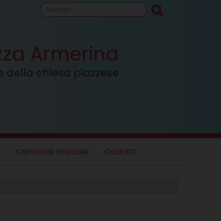
to
Cammino
inodale
azza Armerina
ale della chiesa piazzese
Cammino Sinodale
Contatti