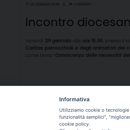
26 GENNAIO 2016
COMMENT
Incontro diocesan
Venerdì
29 gennaio
alle
ore 15.30
, presso il 
Caritas parrocchiali e degli animatori dei c
come tema “
Conoscenza delle necessità del 
Informativa
Utilizziamo cookie o tecnologie s
funzionalità semplici", "miglior
cookie policy.