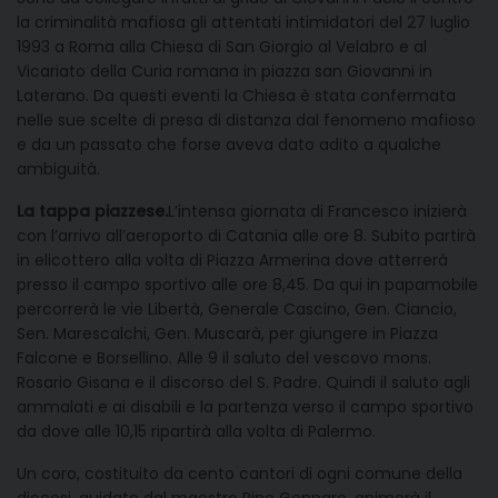
la criminalità mafiosa gli attentati intimidatori del 27 luglio
1993 a Roma alla Chiesa di San Giorgio al Velabro e al
Vicariato della Curia romana in piazza san Giovanni in
Laterano. Da questi eventi la Chiesa è stata confermata
nelle sue scelte di presa di distanza dal fenomeno mafioso
e da un passato che forse aveva dato adito a qualche
ambiguità.
La tappa piazzese.
L’intensa giornata di Francesco inizierà
con l’arrivo all’aeroporto di Catania alle ore 8. Subito partirà
in elicottero alla volta di Piazza Armerina dove atterrerà
presso il campo sportivo alle ore 8,45. Da qui in papamobile
percorrerà le vie Libertà, Generale Cascino, Gen. Ciancio,
Sen. Marescalchi, Gen. Muscarà, per giungere in Piazza
Falcone e Borsellino. Alle 9 il saluto del vescovo mons.
Rosario Gisana e il discorso del S. Padre. Quindi il saluto agli
ammalati e ai disabili e la partenza verso il campo sportivo
da dove alle 10,15 ripartirà alla volta di Palermo.
Un coro, costituito da cento cantori di ogni comune della