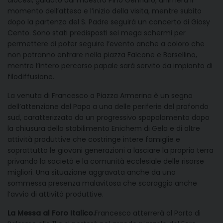
diocesi, guidato dal maestro Pino Gennaro, animerà il
momento dell’attesa e l’inizio della visita, mentre subito
dopo la partenza del S. Padre seguirà un concerto di Giosy
Cento. Sono stati predisposti sei mega schermi per
permettere di poter seguire l’evento anche a coloro che
non potranno entrare nella piazza Falcone e Borsellino,
mentre l’intero percorso papale sarà servito da impianto di
filodiffusione.
La venuta di Francesco a Piazza Armerina è un segno
dell’attenzione del Papa a una delle periferie del profondo
sud, caratterizzata da un progressivo spopolamento dopo
la chiusura dello stabilimento Enichem di Gela e di altre
attività produttive che costringe intere famiglie e
soprattutto le giovani generazioni a lasciare la propria terra
privando la società e la comunità ecclesiale delle risorse
migliori. Una situazione aggravata anche da una
sommessa presenza malavitosa che scoraggia anche
l’avvio di attività produttive.
La Messa al Foro Italico.
Francesco atterrerà al Porto di