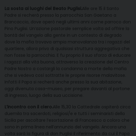
La sosta ai luoghi del Beato Puglisi.
Alle ore 15 il Santo
Padre si recherà presso la parrocchia San Gaetano a
Brancaccio, dove operò negli ultimi anni come parroco don
Pino Puglisi. Un’azione pastorale semplice volta ad offrire la
bontà del vangelo alla gente in un contesto di degrado
dove la mafia trovava ampia manovalanza tra i ragazzi del
quartiere, allora privo di qualsiasi struttura aggregativa che
non fosse la parrocchia. E fu proprio il suo sforzo di educare
i ragazzi alla vita buona, attraverso la creazione del Centro
Padre Nostro a costargli la condanna a morte della mafia
che si vedeva così sottratte le proprie risorse malavitose.
Infatti il Papa si recherà anche presso la sua abitazione,
oggi divenuta casa-museo, per pregare davanti al portone
di ingresso, luogo della sua uccisione.
L’incontro con il clero.
Alle 15,30 la Cattedrale ospiterà circa
duemila tra sacerdoti, religiosi/e e tutti i seminaristi della
Sicilia per ascoltare l’esortazione di Francesco a coloro che
sono in prima linea nell’annunzio del vangelo. Ancora una
volta sarà la figura di don Puglisi il riferimento da cui il Papa