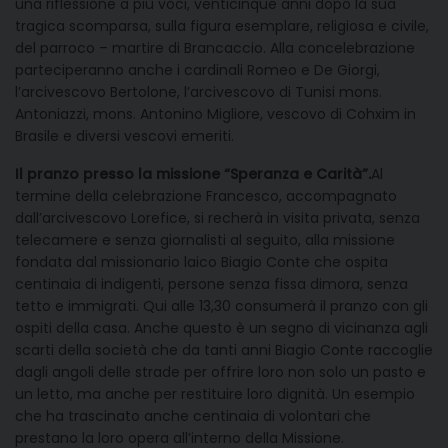
una riflessione a più voci, venticinque anni dopo la sua
tragica scomparsa, sulla figura esemplare, religiosa e civile,
del parroco – martire di Brancaccio. Alla concelebrazione
parteciperanno anche i cardinali Romeo e De Giorgi,
l’arcivescovo Bertolone, l’arcivescovo di Tunisi mons.
Antoniazzi, mons. Antonino Migliore, vescovo di Cohxim in
Brasile e diversi vescovi emeriti.
Il pranzo presso la missione “Speranza e Carità”.
Al
termine della celebrazione Francesco, accompagnato
dall’arcivescovo Lorefice, si recherà in visita privata, senza
telecamere e senza giornalisti al seguito, alla missione
fondata dal missionario laico Biagio Conte che ospita
centinaia di indigenti, persone senza fissa dimora, senza
tetto e immigrati. Qui alle 13,30 consumerà il pranzo con gli
ospiti della casa. Anche questo è un segno di vicinanza agli
scarti della società che da tanti anni Biagio Conte raccoglie
dagli angoli delle strade per offrire loro non solo un pasto e
un letto, ma anche per restituire loro dignità. Un esempio
che ha trascinato anche centinaia di volontari che
prestano la loro opera all’interno della Missione.