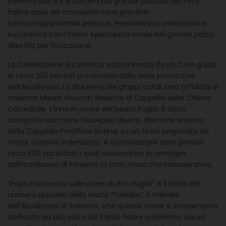
Palermo alle 11 e si porterà nel grande piazzale del Foro
Italico dove ad attenderlo sono previste
centocinquantamila persone. Presiederà la celebrazione
eucaristica con l’intero episcopato siculo nel grande palco
allestito per l’occasione.
La Celebrazione Eucaristica sarà animata da un Coro guida
di circa 250 cantori provenienti dalle varie parrocchie
dell’Arcidiocesi. La direzione dei gruppi corali sarà affidata al
maestro Mauro Visconti, Maestro di Cappella della Chiesa
Cattedrale. L’inno in onore del beato Puglisi è stato
composto da mons. Giuseppe Liberto, direttore emerito
della Cappella Pontificia Sistina, su un testo preparato da
mons. Crispino Valenziano. A concelebrare sono previsti
circa 600 sacerdoti, i quali riceveranno in omaggio
dall’arcidiocesi di Palermo la stola rossa che indosseranno.
“Papa Francesco sulle orme di don Puglisi” è il titolo del
numero speciale della rivista “Poliedro”, il mensile
dell’Arcidiocesi di Palermo, che questo mese è interamente
dedicato sia alla visita del Santo Padre a Palermo, sia ad