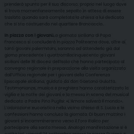
prenderà spunto per il suo discorso, proprio nel luogo dove
si trova momentaneamente sepolto in attesa di essere
traslato quando sarà completata la chiesa a lui dedicata
che si sta costruendo nel quartiere Brancaccio.
In piazza con i giovani.
La giornata siciliana di Papa
Francesco si concluderà in piazza Politeama dove, oltre ai
tanti giovani palermitani, saranno ad attenderlo già dal
giorno precedente i quattromilacinquecento giovani
siciliani delle 18 diocesi dell’Isola che hanno partecipato al
convegno regionale in preparazione alla visita organizzato
dall’Ufficio regionale per i giovani della Conferenza
Episcopale siciliana, guidato da don Gaetano Gulotta.
Testimonianze, musica e preghiera hanno caratterizzato la
vigilia e la notte dei giovani e la messa in scena del musical
dedicato a Padre Pino Puglisi: «L’Amore salverà il mondo».
L’adorazione eucaristica nella vicina chiesa di S. Lucia e le
confessioni hanno concluso la giornata. Di buon mattino i
giovani si incammineranno verso il Foro Italico per
partecipare alla santa messa. Analoga manifestazione si è