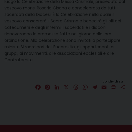
luogo la Celebrazione della Messa Crismale, presieduta dal
vescovo mons. Rosario Gisana e concelebrata da tutti i
sacerdoti della Diocesi. È la Celebrazione nella quale il
vescovo consacrerà il Sacro Crisma e benedirà gli olii dei
catecumeni e degli infermi. I sacerdoti e i diaconi
rinnoveranno le promesse fatte nel giorno della loro
ordinazione. Alla celebrazione sono invitati a partecipare i
ministri Straordinari dell’Eucarestia, gli appartenenti ai
gruppi, ai movimenti, alle associazioni ecclesiali e alle
Confraternite.
condividi su
F
P
L
X
T
W
T
E
P
C
a
i
i
h
h
e
m
r
o
c
n
n
r
a
l
a
i
n
e
t
k
e
t
e
i
n
d
b
e
e
a
s
g
l
t
i
o
r
d
d
A
r
v
o
e
I
s
p
a
i