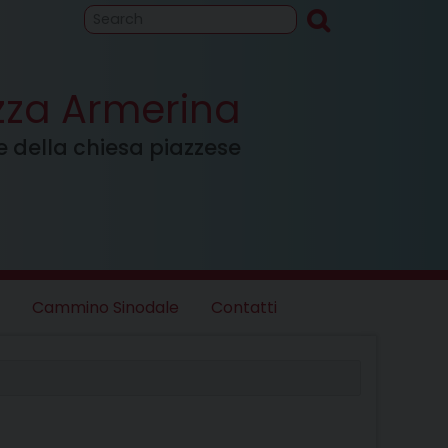
to
Cammino
inodale
azza Armerina
ale della chiesa piazzese
Cammino Sinodale
Contatti