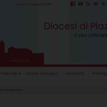
venerdì 07 agosto 2026
facebook
youtube
feed
mail
S
Diocesi di Pi
il sito uffici
 Pastorali
Scuola Teologica
Seminario
Archivio
ELLA MISERICORDIA