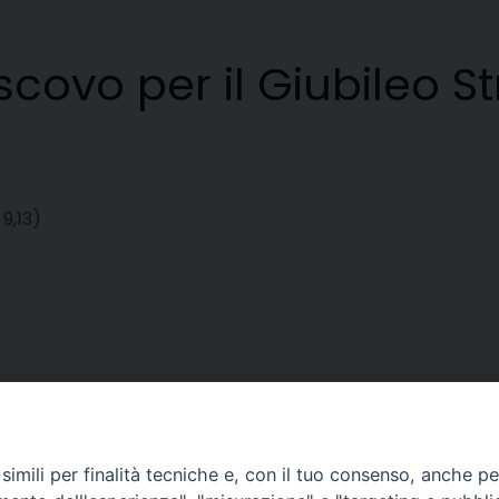
ovo per il Giubileo St
9,13)
imili per finalità tecniche e, con il tuo consenso, anche per 