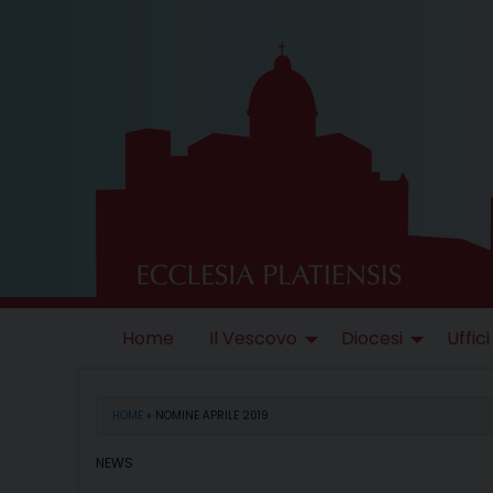
Skip
to
content
Home
Il Vescovo
Diocesi
Uffici
HOME
»
NOMINE APRILE 2019
NEWS