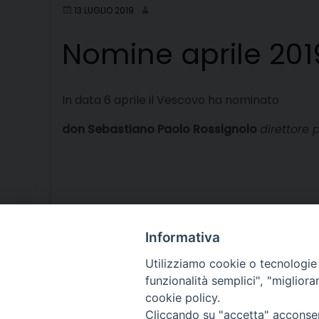
13 LUGLIO 2019
Nomine aprile 201
In data 6 aprile il Vescovo ha nominato
don Sebastiano Paolo Rossignolo
direttore 
Informativa
Utilizziamo cookie o tecnologie s
funzionalità semplici", "miglior
cookie policy.
Cliccando su "accetta" acconsent