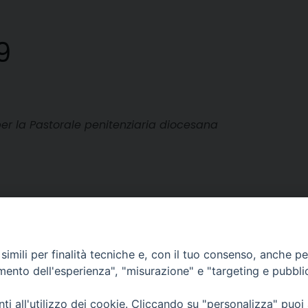
9
per la Pastorale penitenziaria diocesana
imili per finalità tecniche e, con il tuo consenso, anche per 
amento dell'esperienza", "misurazione" e "targeting e pubbli
i all'utilizzo dei cookie. Cliccando su "personalizza" puoi