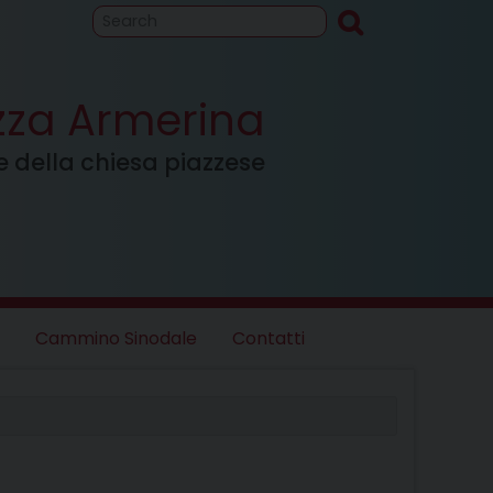
to
Cammino
inodale
azza Armerina
ale della chiesa piazzese
Cammino Sinodale
Contatti