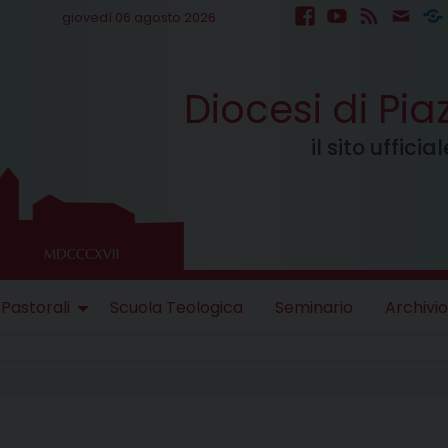
giovedì 06 agosto 2026
facebook
youtube
feed
mail
S
Diocesi di Pi
il sito uffici
 Pastorali
Scuola Teologica
Seminario
Archivio