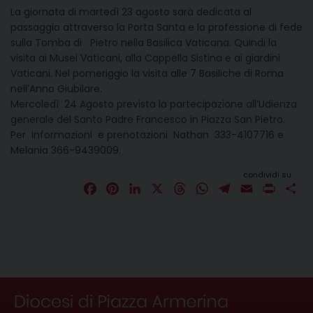
La giornata di martedì 23 agosto sarà dedicata al
passaggio attraverso la Porta Santa e la professione di fede
sulla Tomba di Pietro nella Basilica Vaticana. Quindi la
visita ai Musei Vaticani, alla Cappella Sistina e ai giardini
Vaticani. Nel pomeriggio la visita alle 7 Basiliche di Roma
nell’Anno Giubilare.
Mercoledì 24 Agosto prevista la partecipazione all’Udienza
generale del Santo Padre Francesco in Piazza San Pietro.
Per informazioni e prenotazioni Nathan 333-4107716 e
Melania 366-9439009.
condividi su
F
P
L
X
T
W
T
E
P
C
a
i
i
h
h
e
m
r
o
c
n
n
r
a
l
a
i
n
e
t
k
e
t
e
i
n
d
b
e
e
a
s
g
l
t
i
o
r
d
d
A
r
v
o
e
I
s
p
a
i
k
s
n
p
m
d