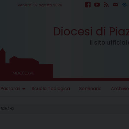
venerdì 07 agosto 2026
facebook
youtube
feed
mail
S
Diocesi di Pi
il sito uffici
 Pastorali
Scuola Teologica
Seminario
Archivio
LE ROMANO