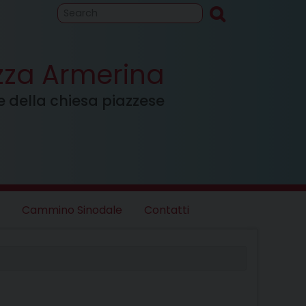
to
Cammino
inodale
azza Armerina
ale della chiesa piazzese
Cammino Sinodale
Contatti