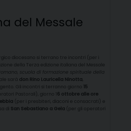
ana del Messale
turgico diocesano si terrano tre incontri (per i
azione della Terza edizione italiana del Messale
Romano, scuola di formazione spirituale della
sale sarà
don Rino Lauricella Ninotta
,
rigento. Gli incontri si terranno giorno
15
ratori Pastorali), giorno 1
6 ottobre alle ore
Gebbia
(per i presbiteri, diaconi e consacrati) e
sa di
San Sebastiano a Gela
(per gli operatori