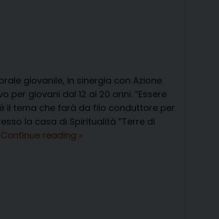
torale giovanile, in sinergia con Azione
o per giovani dal 12 ai 20 anni. “Essere
è il tema che farà da filo conduttore per
sso la casa di Spiritualità “Terre di
Campo
…
Continue reading
»
estivo