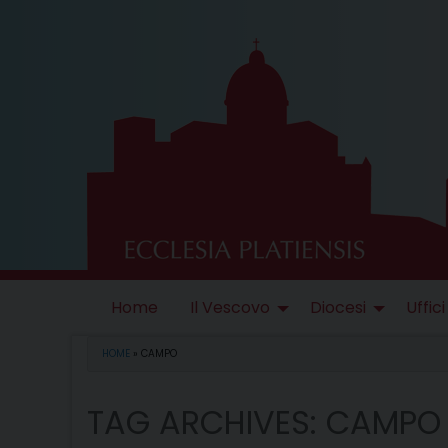
Skip
to
content
Home
Il Vescovo
Diocesi
Uffici
HOME
»
CAMPO
TAG ARCHIVES:
CAMPO