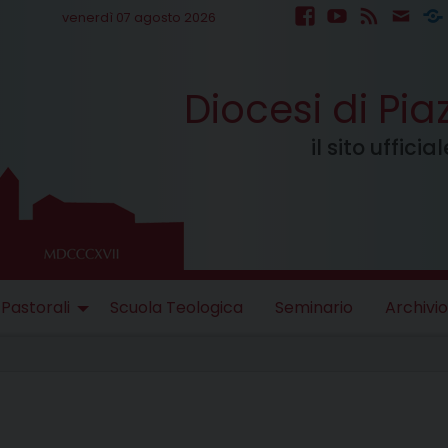
venerdì 07 agosto 2026
facebook
youtube
feed
mail
S
Diocesi di Pi
il sito uffici
 Pastorali
Scuola Teologica
Seminario
Archivio