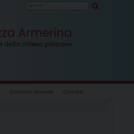
to
Cammino
inodale
azza Armerina
ale della chiesa piazzese
Cammino Sinodale
Contatti