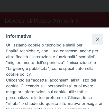
o
e
I
s
p
a
i
P
k
s
n
p
m
d
o
t
i
s
t
N
Informativa
a
v
Utilizziamo cookie o tecnologie simili per
finalità tecniche e, con il tuo consenso, anche per
i
altre finalità ("interazioni e funzionalità semplici",
g
"miglioramento dell'esperienza", "misurazione" e
a
"targeting e pubblicità") come specificato nella
CONTATTI
t
cookie policy.
i
Curia
Cliccando su "accetta" acconsenti all'utilizzo dei
o
Piano Fedele Calarco, 1
cookie. Cliccando su "personalizza" puoi avere
94015 Piazza Armerina (En)
n
maggiori informazioni sui cookie utilizzati e
e-mail: info@diocesiarmerina.it
personalizzare le tue preferenze. Cliccando su
diocesipiazza@pec.chiesacattolica.it
"rifiuta" o chiudendo questa informativa proseguirai