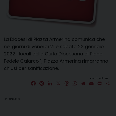
La Diocesi di Piazza Armerina comunica che
nei giorni di venerdì 21 e sabato 22 gennaio
2022 i locali della Curia Diocesana di Piano
Fedele Calarco 1, PIazza Armerina rimarranno
chiusi per sanificazione.
condividi su
F
P
L
X
T
W
T
E
P
C
a
i
i
h
h
e
m
r
o
c
n
n
r
a
l
a
i
n
chiuso
e
t
k
e
t
e
i
n
d
b
e
e
a
s
g
l
t
i
o
r
d
d
A
r
v