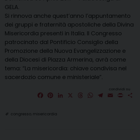
GELA.
Si rinnova anche quest’anno l’appuntamento
dei gruppi e fraternità apostoliche della Divina
Misericordia presenti in Italia. Il Congresso
patrocinato dal Pontificio Consiglio della
Promozione della Nuova Evangelizzazione e
della Diocesi di Piazza Armerina, avrà come
tema: “La misericordia: chiave condivisa nel
sacerdozio comune e ministeriale”.
condividi su
F
P
L
X
T
W
T
E
P
C
a
i
i
h
h
e
m
r
o
c
n
n
r
a
l
a
i
n
congresso
,
misericordia
e
t
k
e
t
e
i
n
d
b
e
e
a
s
g
l
t
i
o
r
d
d
A
r
v