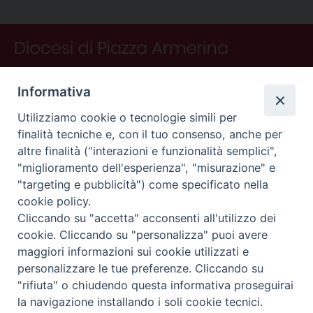
o
e
I
s
p
a
i
P
k
s
n
p
m
d
o
t
i
s
t
N
Informativa
a
v
Utilizziamo cookie o tecnologie simili per
finalità tecniche e, con il tuo consenso, anche per
i
altre finalità ("interazioni e funzionalità semplici",
g
"miglioramento dell'esperienza", "misurazione" e
a
"targeting e pubblicità") come specificato nella
CONTATTI
t
cookie policy.
i
Curia
Cliccando su "accetta" acconsenti all'utilizzo dei
o
Piano Fedele Calarco, 1
cookie. Cliccando su "personalizza" puoi avere
94015 Piazza Armerina (En)
n
maggiori informazioni sui cookie utilizzati e
e-mail: info@diocesiarmerina.it
personalizzare le tue preferenze. Cliccando su
diocesipiazza@pec.chiesacattolica.it
"rifiuta" o chiudendo questa informativa proseguirai
la navigazione installando i soli cookie tecnici.