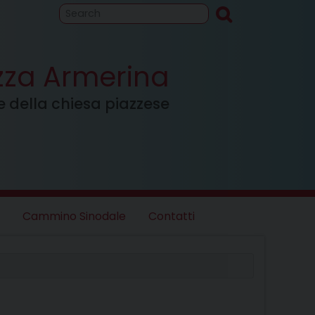
to
Cammino
inodale
azza Armerina
ale della chiesa piazzese
Cammino Sinodale
Contatti