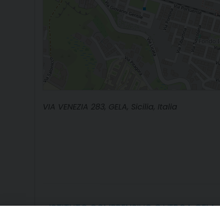
VIA VENEZIA 283, GELA, Sicilia, Italia
«
ISTITUTO COMPRENSIVO G.VERGA GELA