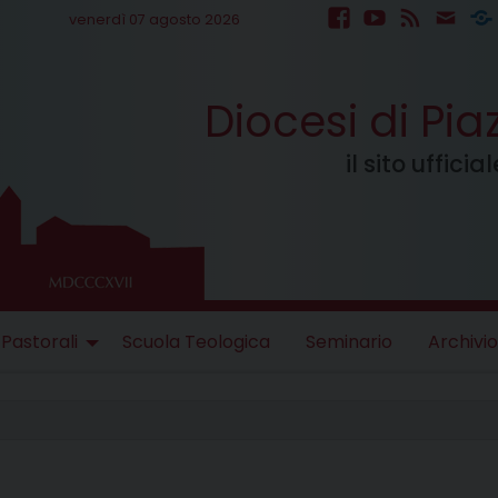
venerdì 07 agosto 2026
facebook
youtube
feed
mail
S
Diocesi di Pi
il sito uffici
 Pastorali
Scuola Teologica
Seminario
Archivio