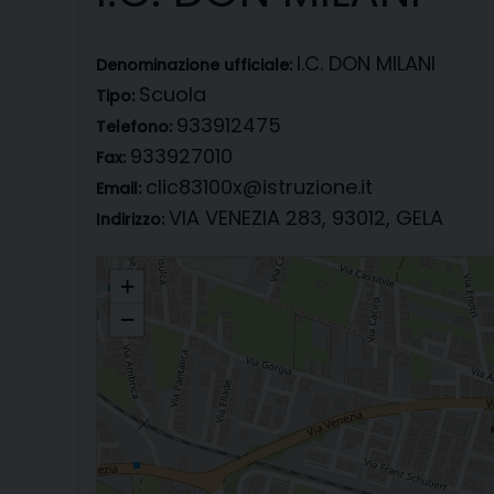
I.C. DON MILANI
Denominazione ufficiale:
Scuola
Tipo:
933912475
Telefono:
933927010
Fax:
clic83100x@istruzione.it
Email:
VIA VENEZIA 283, 93012, GELA
Indirizzo:
I.C. DON MILANI
+
−