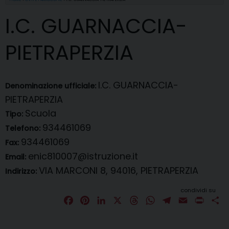
I.C. GUARNACCIA-
PIETRAPERZIA
I.C. GUARNACCIA-
Denominazione ufficiale:
PIETRAPERZIA
Scuola
Tipo:
934461069
Telefono:
934461069
Fax:
enic810007@istruzione.it
Email:
VIA MARCONI 8, 94016, PIETRAPERZIA
Indirizzo:
condividi su
F
P
L
X
T
W
T
E
P
C
a
i
i
h
h
e
m
r
o
c
n
n
r
a
l
a
i
n