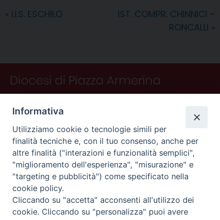
o
r
d
d
A
r
v
«
I.I.S. ESCHILO
IST. COMPR. CHINNICI –
o
e
I
s
p
a
i
RONCALLI
»
k
s
n
p
m
d
t
i
Informativa
Utilizziamo cookie o tecnologie simili per
finalità tecniche e, con il tuo consenso, anche per
altre finalità ("interazioni e funzionalità semplici",
"miglioramento dell'esperienza", "misurazione" e
"targeting e pubblicità") come specificato nella
CONTATTI
cookie policy.
Curia
Cliccando su "accetta" acconsenti all'utilizzo dei
Piano Fedele Calarco, 1
cookie. Cliccando su "personalizza" puoi avere
94015 Piazza Armerina (En)