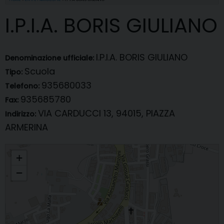
I.P.I.A. BORIS GIULIANO
I.P.I.A. BORIS GIULIANO
Denominazione ufficiale:
Scuola
Tipo:
935680033
Telefono:
935685780
Fax:
VIA CARDUCCI 13, 94015, PIAZZA
Indirizzo:
ARMERINA
I.P.I.A. BORIS GIULIANO
+
−