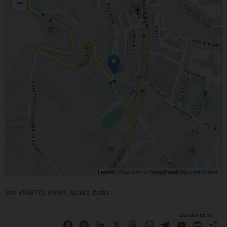
−
Leaflet
| Map data ©
OpenStreetMap
contributors
Via VENETO, ENNA, Sicilia, Italia
condividi su
F
P
L
X
T
W
T
E
P
C