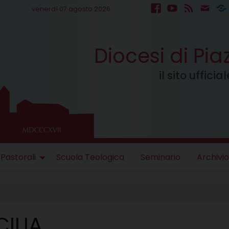
venerdì 07 agosto 2026
facebook
youtube
feed
mail
S
Diocesi di Pi
il sito uffici
 Pastorali
Scuola Teologica
Seminario
Archivio
CILIA