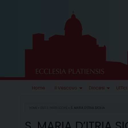
Skip
to
content
Home
Il Vescovo
Diocesi
Uffici
HOME
»
ENTI E PARROCCHIE
»
S. MARIA D’ITRIA SICILIA
S. MARIA D’ITRIA SI