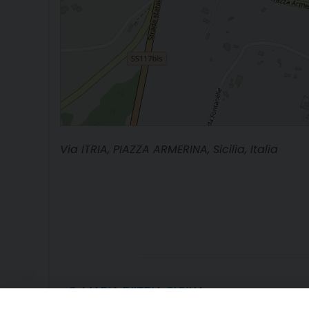
Via ITRIA, PIAZZA ARMERINA, Sicilia, Italia
«
S. MARIA D’ITRIA SICILIA