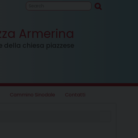
to
Cammino
inodale
azza Armerina
ale della chiesa piazzese
Cammino Sinodale
Contatti