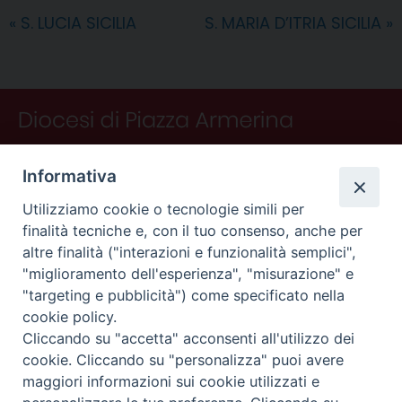
o
r
d
d
A
r
v
«
S. LUCIA SICILIA
S. MARIA D’ITRIA SICILIA
»
o
e
I
s
p
a
i
k
s
n
p
m
d
t
i
Informativa
Utilizziamo cookie o tecnologie simili per
finalità tecniche e, con il tuo consenso, anche per
altre finalità ("interazioni e funzionalità semplici",
"miglioramento dell'esperienza", "misurazione" e
"targeting e pubblicità") come specificato nella
CONTATTI
cookie policy.
Curia
Cliccando su "accetta" acconsenti all'utilizzo dei
Piano Fedele Calarco, 1
cookie. Cliccando su "personalizza" puoi avere
94015 Piazza Armerina (En)
maggiori informazioni sui cookie utilizzati e
e-mail: info@diocesiarmerina.it