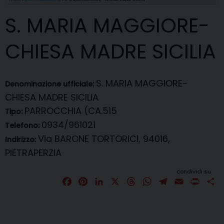
S. MARIA MAGGIORE-
CHIESA MADRE SICILIA
S. MARIA MAGGIORE-
Denominazione ufficiale:
CHIESA MADRE SICILIA
PARROCCHIA (CA.515
Tipo:
0934/961021
Telefono:
Via BARONE TORTORICI, 94016,
Indirizzo:
PIETRAPERZIA
condividi su
F
P
L
X
T
W
T
E
P
C
a
i
i
h
h
e
m
r
o
c
n
n
r
a
l
a
i
n
e
t
k
e
t
e
i
n
d