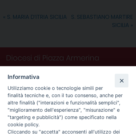
b
e
e
a
s
g
l
t
i
o
r
d
d
A
r
v
«
S. MARIA D’ITRIA SICILIA
S. SEBASTIANO MARTIRE
o
e
I
s
p
a
i
SICILIA
»
k
s
n
p
m
d
t
i
Informativa
Utilizziamo cookie o tecnologie simili per
finalità tecniche e, con il tuo consenso, anche per
altre finalità ("interazioni e funzionalità semplici",
"miglioramento dell'esperienza", "misurazione" e
"targeting e pubblicità") come specificato nella
CONTATTI
cookie policy.
Curia
Cliccando su "accetta" acconsenti all'utilizzo dei
Piano Fedele Calarco, 1