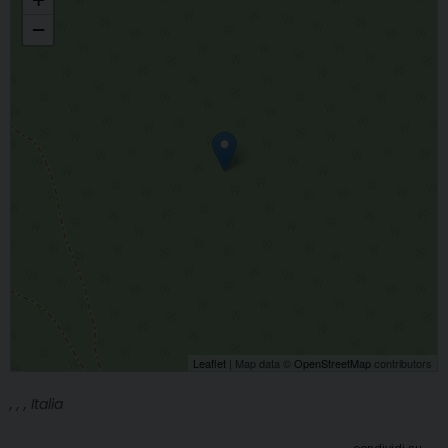
−
Leaflet
| Map data ©
OpenStreetMap
contributors
, , , Italia
condividi su