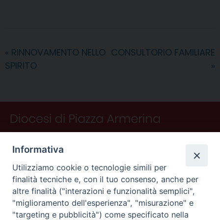
c
n
n
r
a
l
a
i
n
e
t
k
e
t
e
i
n
d
b
e
e
a
s
g
l
t
i
o
r
d
d
A
r
v
«
RINNOVAMENTO NELLO
CONSULTORIO FAMILIARE
o
e
I
s
p
a
i
SPIRITO
»
k
s
n
p
m
d
t
i
Informativa
Utilizziamo cookie o tecnologie simili per
finalità tecniche e, con il tuo consenso, anche per
altre finalità ("interazioni e funzionalità semplici",
"miglioramento dell'esperienza", "misurazione" e
"targeting e pubblicità") come specificato nella
CONTATTI