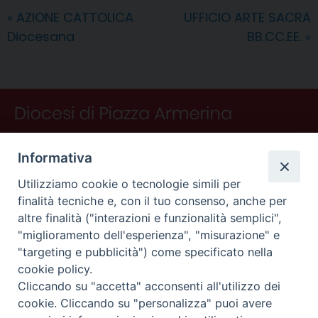
o
r
d
d
A
r
v
«
AZIONE CATTOLICA
UFFICIO ARTE SACRA
o
e
I
s
p
a
i
Diocesana
BB.CC.EE.
»
k
s
n
p
m
d
t
i
Informativa
Utilizziamo cookie o tecnologie simili per
finalità tecniche e, con il tuo consenso, anche per
altre finalità ("interazioni e funzionalità semplici",
"miglioramento dell'esperienza", "misurazione" e
"targeting e pubblicità") come specificato nella
CONTATTI
cookie policy.
Curia
Cliccando su "accetta" acconsenti all'utilizzo dei
Piano Fedele Calarco, 1
cookie. Cliccando su "personalizza" puoi avere
94015 Piazza Armerina (En)