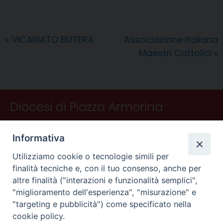
e
t
k
e
t
e
i
n
d
b
e
e
a
s
g
l
t
i
o
r
d
d
A
r
v
«
VICARIATO BUTERA
Associazione Italiana
o
e
I
s
p
a
i
Maestri Cattolici
»
k
s
n
p
m
d
t
i
Informativa
Utilizziamo cookie o tecnologie simili per
finalità tecniche e, con il tuo consenso, anche per
altre finalità ("interazioni e funzionalità semplici",
"miglioramento dell'esperienza", "misurazione" e
"targeting e pubblicità") come specificato nella
CONTATTI
cookie policy.
Curia