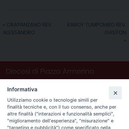
e
t
k
e
t
e
i
n
d
b
e
e
a
s
g
l
t
i
o
r
d
d
A
r
v
«
CRAPANZANO REV.
KABOY TUMPOMBO REV.
o
e
I
s
p
a
i
ALESSANDRO
GASTON
k
s
n
p
m
d
t
i
»
Informativa
Utilizziamo cookie o tecnologie simili per
finalità tecniche e, con il tuo consenso, anche per
altre finalità ("interazioni e funzionalità semplici",
"miglioramento dell'esperienza", "misurazione" e
"targeting e pubblicità") come specificato nella