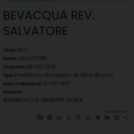
BEVACQUA REV.
SALVATORE
REV.
Titolo:
SALVATORE
Nome:
BEVACQUA
Cognome:
Presbitero diocesano di altra diocesi
Tipo:
21-02-1971
Data ordinazione:
Incarichi
#PARROCO
S. GIUSEPPE SICILIA
condividi su
F
P
L
X
T
W
T
E
P
C
a
i
i
h
h
e
m
r
o
c
n
n
r
a
l
a
i
n