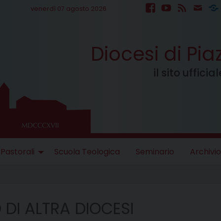
venerdì 07 agosto 2026
facebook
youtube
feed
mail
S
Diocesi di Pi
il sito uffici
 Pastorali
Scuola Teologica
Seminario
Archivio
DI ALTRA DIOCESI