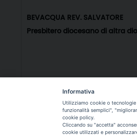
BEVACQUA REV. SALVATORE
Presbitero diocesano di altra di
Informativa
P
Utilizziamo cookie o tecnologie s
o
funzionalità semplici", "miglior
cookie policy.
s
Cliccando su "accetta" acconsent
cookie utilizzati e personalizza