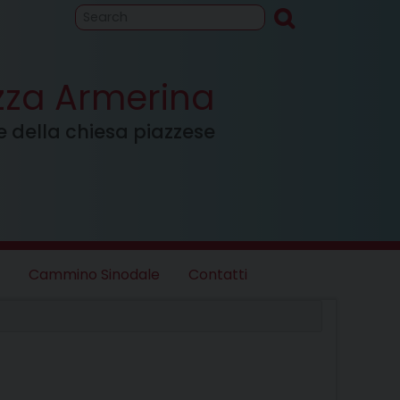
to
Cammino
inodale
azza Armerina
ale della chiesa piazzese
Cammino Sinodale
Contatti