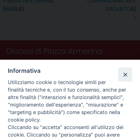
«
BILHA REV. MIHAEL
CRAPANZANO REV.
o
e
I
s
p
a
i
MARINEL
SALVATORE
k
s
n
p
m
d
t
i
»
Informativa
Utilizziamo cookie o tecnologie simili per
finalità tecniche e, con il tuo consenso, anche per
altre finalità ("interazioni e funzionalità semplici",
"miglioramento dell'esperienza", "misurazione" e
"targeting e pubblicità") come specificato nella
CONTATTI
cookie policy.
Curia
Cliccando su "accetta" acconsenti all'utilizzo dei
Piano Fedele Calarco, 1
cookie. Cliccando su "personalizza" puoi avere
94015 Piazza Armerina (En)