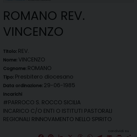
ROMANO REV.
VINCENZO
REV.
Titolo:
VINCENZO
Nome:
ROMANO
Cognome:
Presbitero diocesano
Tipo:
29-06-1985
Data ordinazione:
Incarichi
#PARROCO
S. ROCCO SICILIA
INCARICO C/O ENTI O ISTITUTI PASTORALI
REGIONALI
RINNOVAMENTO NELLO SPIRITO
condividi su
F
P
L
X
T
W
T
E
P
C