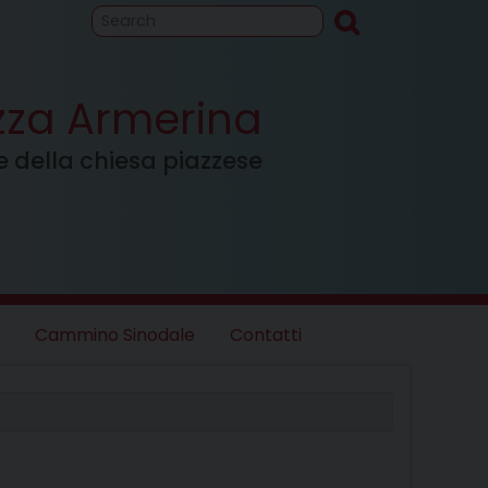
to
Cammino
inodale
azza Armerina
ale della chiesa piazzese
Cammino Sinodale
Contatti