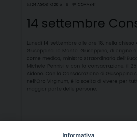
24 AGOSTO 2015
COMMENT
14 settembre Con
Lunedì 14 settembre alle ore 18, nella chiesa
Giuseppina Lo Manto. Giuseppina, di origine 
come medico, ministro
straordinario dell’Euc
Michele Pennisi e con la consacrazione, il 
Aidone. Con la Consacrazione di Giuseppina sa
nell’Oro Virginum, è la scelta di vivere per tutta
maggior parte delle persone.
Informativa