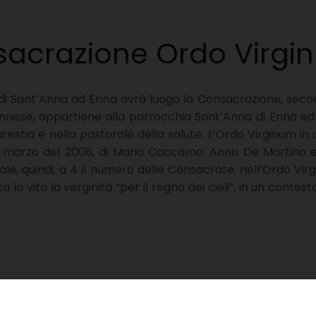
sacrazione Ordo Virgi
 di Sant’Anna ad Enna avrà luogo la Consacrazione, second
ennese, appartiene alla parrocchia Sant’Anna di Enna e
arestia e nella pastorale della salute. L’Ordo Virginum in
25 marzo del 2008, di Maria Caccamo, Anna De Martino e
le, quindi, a 4 il numero delle Consacrate, nell’Ordo Virg
 la vita la verginità “per il regno dei cieli”, in un contesto