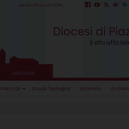
sabato 08 agosto 2026
facebook
youtube
feed
mail
S
Diocesi di Pi
il sito uffici
 Pastorali
Scuola Teologica
Seminario
Archivio