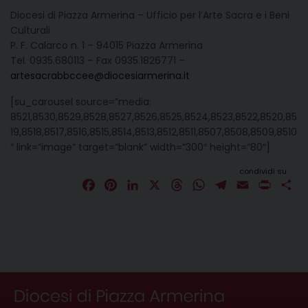
Diocesi di Piazza Armerina – Ufficio per l’Arte Sacra e i Beni
Culturali
P. F. Calarco n. 1 – 94015 Piazza Armerina
Tel. 0935.680113 – Fax 0935.1826771 –
artesacrabbccee@diocesiarmerina.it
[su_carousel source=”media:
8521,8530,8529,8528,8527,8526,8525,8524,8523,8522,8520,85
19,8518,8517,8516,8515,8514,8513,8512,8511,8507,8508,8509,8510
″ link=”image” target=”blank” width=”300″ height=”80″]
condividi su
F
P
L
X
T
W
T
E
P
C
a
i
i
h
h
e
m
r
o
c
n
n
r
a
l
a
i
n
e
t
k
e
t
e
i
n
d
b
e
e
a
s
g
l
t
i
o
r
d
d
A
r
v
o
e
I
s
p
a
i
k
s
n
p
m
d