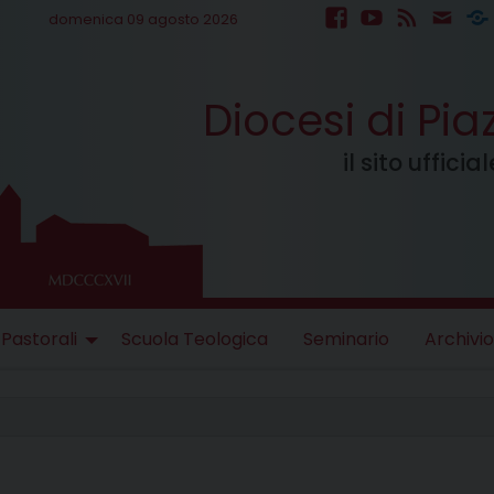
domenica 09 agosto 2026
facebook
youtube
feed
mail
S
Diocesi di Pi
il sito uffici
 Pastorali
Scuola Teologica
Seminario
Archivio