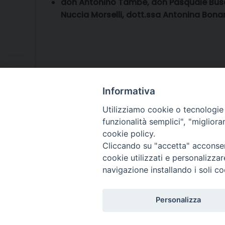
don Antonino Tambè, don Pasquale Busc
Nuccia Morselli, dott.ssa Antonina Bona
Informativa
Utilizziamo cookie o tecnologie s
funzionalità semplici", "miglior
cookie policy.
Cliccando su "accetta" acconsent
cookie utilizzati e personalizza
navigazione installando i soli co
Personalizza