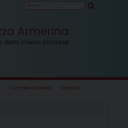
to
Cammino
inodale
azza Armerina
ale della chiesa piazzese
Cammino Sinodale
Contatti