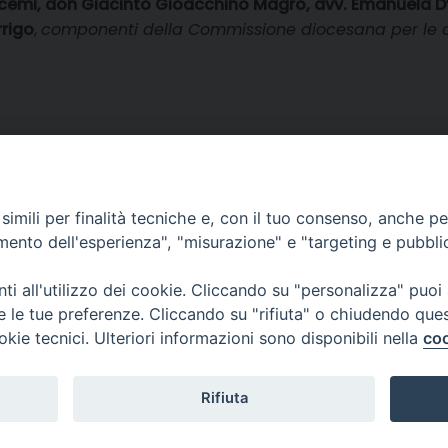
emi, don Giacinto Gioacchino Magro, avv. Emanuela D’
rrigo
,
componenti della Commissione diocesana per le coppi
imili per finalità tecniche e, con il tuo consenso, anche per 
amento dell'esperienza", "misurazione" e "targeting e pubbli
i all'utilizzo dei cookie. Cliccando su "personalizza" puoi
re le tue preferenze. Cliccando su "rifiuta" o chiudendo que
okie tecnici. Ulteriori informazioni sono disponibili nella
coo
Rifiuta
© 2025 Diocesi di Piazza Armerina - Privacy