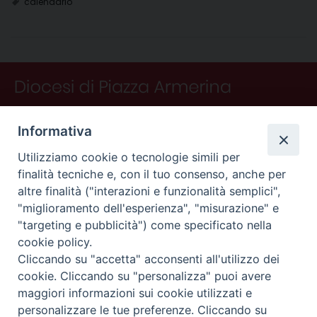
calendario
e
t
k
e
t
e
i
n
d
b
e
e
a
s
g
l
t
i
o
r
d
d
A
r
v
o
e
I
s
p
a
i
k
s
n
p
m
d
t
i
Informativa
Utilizziamo cookie o tecnologie simili per
finalità tecniche e, con il tuo consenso, anche per
altre finalità ("interazioni e funzionalità semplici",
"miglioramento dell'esperienza", "misurazione" e
"targeting e pubblicità") come specificato nella
CONTATTI
cookie policy.
Curia
Cliccando su "accetta" acconsenti all'utilizzo dei
Piano Fedele Calarco, 1
cookie. Cliccando su "personalizza" puoi avere
94015 Piazza Armerina (En)
maggiori informazioni sui cookie utilizzati e
e-mail: info@diocesiarmerina.it
personalizzare le tue preferenze. Cliccando su
diocesipiazza@pec.chiesacattolica.it