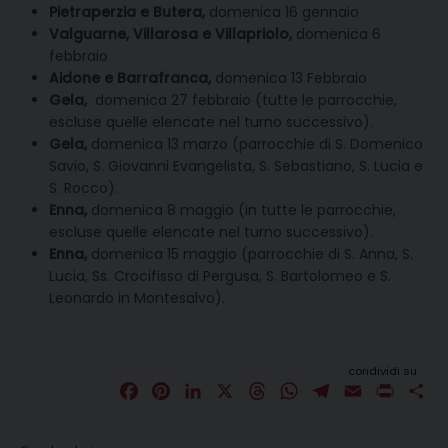
Pietraperzia e Butera,
domenica 16 gennaio
Valguarne, Villarosa e Villapriolo,
domenica 6
febbraio
Aidone e Barrafranca,
domenica 13 Febbraio
Gela,
domenica 27 febbraio (tutte le parrocchie,
escluse quelle elencate nel turno successivo).
Gela,
domenica 13 marzo (parrocchie di S. Domenico
Savio, S. Giovanni Evangelista, S. Sebastiano, S. Lucia e
S. Rocco).
Enna,
domenica 8 maggio (in tutte le parrocchie,
escluse quelle elencate nel turno successivo).
Enna,
domenica 15 maggio (parrocchie di S. Anna, S.
Lucia, Ss. Crocifisso di Pergusa, S. Bartolomeo e S.
Leonardo in Montesalvo).
condividi su
F
P
L
X
T
W
T
E
P
C
a
i
i
h
h
e
m
r
o
c
n
n
r
a
l
a
i
n