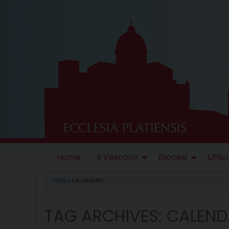
Skip
to
content
Home
Il Vescovo
Diocesi
Uffici
HOME
»
CALENDARIO
TAG ARCHIVES:
CALEND