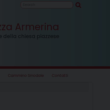
to
Cammino
inodale
azza Armerina
ale della chiesa piazzese
Cammino Sinodale
Contatti