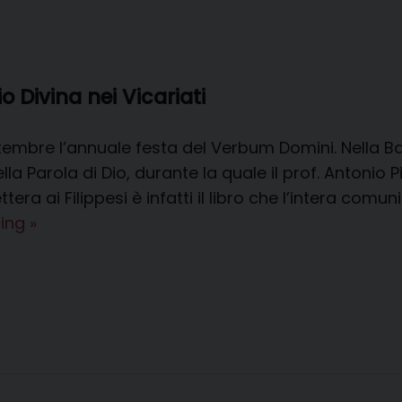
o Divina nei Vicariati
embre l’annuale festa del Verbum Domini. Nella Bas
la Parola di Dio, durante la quale il prof. Antonio P
a Lettera ai Filippesi è infatti il libro che l’intera 
Calendario
ding
»
per
l’avvio
della
Lectio
Divina
nei
Vicariati