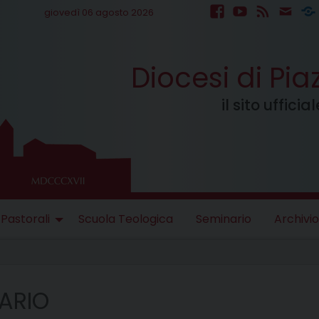
giovedì 06 agosto 2026
facebook
youtube
feed
mail
S
Diocesi di Pi
il sito uffici
 Pastorali
Scuola Teologica
Seminario
Archivio
ARIO