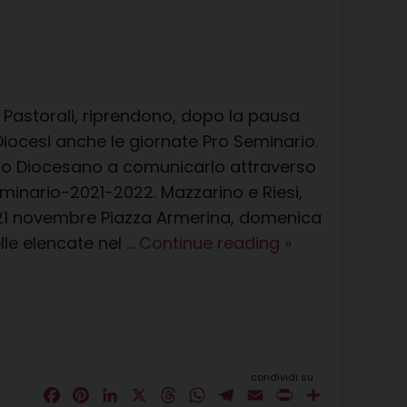
o
e
I
s
p
a
i
k
s
n
p
m
d
t
i
tà Pastorali, riprendono, dopo la pausa
Diocesi anche le giornate Pro Seminario.
io Diocesano a comunicarlo attraverso
eminario-2021-2022. Mazzarino e Riesi,
1 novembre Piazza Armerina, domenica
Calendario
lle elencate nel …
Continue reading
»
Pro
Seminario
2021
–
2022
condividi su
F
P
L
X
T
W
T
E
P
C