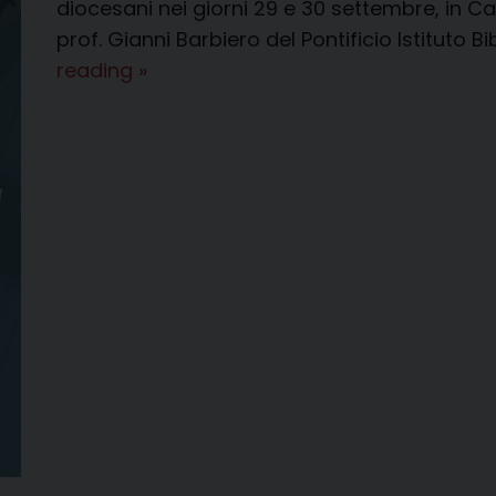
diocesani nei giorni 29 e 30 settembre, in Catt
prof. Gianni Barbiero del Pontificio Istituto 
Festa
reading
»
diocesana
del
Verbum
Domini