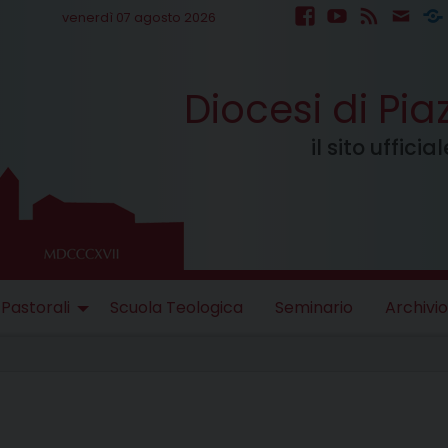
venerdì 07 agosto 2026
facebook
youtube
feed
mail
S
Diocesi di Pi
il sito uffici
 Pastorali
Scuola Teologica
Seminario
Archivio