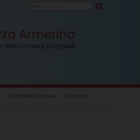
to
Cammino
inodale
azza Armerina
ale della chiesa piazzese
Cammino Sinodale
Contatti