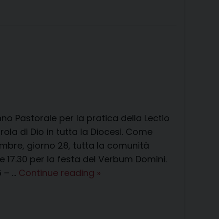
e
t
k
e
t
e
i
n
d
b
e
e
a
s
g
l
t
i
o
r
d
d
A
r
v
o
e
I
s
p
a
i
k
s
n
p
m
d
t
i
 Anno Pastorale per la pratica della Lectio
ola di Dio in tutta la Diocesi. Come
mbre, giorno 28, tutta la comunità
 17.30 per la festa del Verbum Domini.
Incontri
6 – …
Continue reading
»
biblici
diocesani