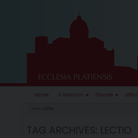
Skip
to
content
Home
Il Vescovo
Diocesi
Uffici
HOME
»
LECTIO
TAG ARCHIVES:
LECTIO