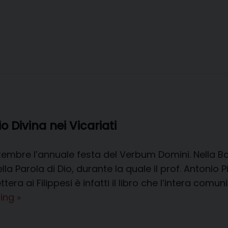
o Divina nei Vicariati
embre l’annuale festa del Verbum Domini. Nella Bas
la Parola di Dio, durante la quale il prof. Antonio P
a Lettera ai Filippesi è infatti il libro che l’intera 
Calendario
ding
»
per
l’avvio