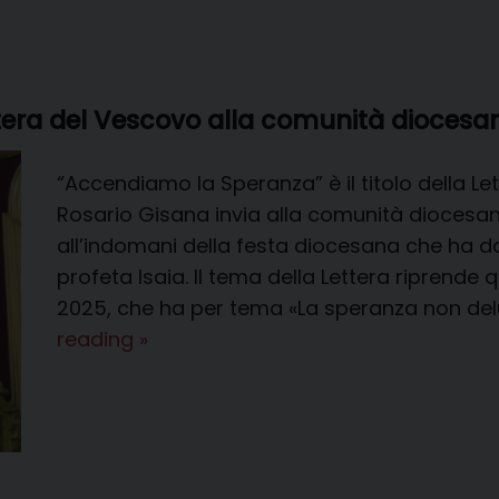
ra del Vescovo alla comunità diocesa
“Accendiamo la Speranza” è il titolo della L
Rosario Gisana invia alla comunità diocesana
all’indomani della festa diocesana che ha dato
profeta Isaia. Il tema della Lettera riprende 
2025, che ha per tema «La speranza non delu
ACCENDIAMO
reading
»
LA
SPERANZA.
Lettera
del
Vescovo