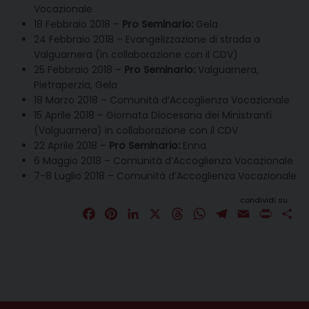
Vocazionale
18 Febbraio 2018 –
Pro Seminario:
Gela
24 Febbraio 2018 – Evangelizzazione di strada a
Valguarnera (in collaborazione con il CDV)
25 Febbraio 2018 –
Pro Seminario:
Valguarnera,
Pietraperzia, Gela
18 Marzo 2018 – Comunità d’Accoglienza Vocazionale
15 Aprile 2018 – Giornata Diocesana dei Ministranti
(Valguarnera) in collaborazione con il CDV
22 Aprile 2018 –
Pro Seminario:
Enna
6 Maggio 2018 – Comunità d’Accoglienza Vocazionale
7-8 Luglio 2018 – Comunità d’Accoglienza Vocazionale
condividi su
F
P
L
X
T
W
T
E
P
C
a
i
i
h
h
e
m
r
o
c
n
n
r
a
l
a
i
n
e
t
k
e
t
e
i
n
d
b
e
e
a
s
g
l
t
i
o
r
d
d
A
r
v