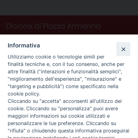
t
i
Informativa
Utilizziamo cookie o tecnologie simili per
finalità tecniche e, con il tuo consenso, anche per
altre finalità ("interazioni e funzionalità semplici",
"miglioramento dell'esperienza", "misurazione" e
"targeting e pubblicità") come specificato nella
CONTATTI
cookie policy.
Curia
Cliccando su "accetta" acconsenti all'utilizzo dei
Piano Fedele Calarco, 1
cookie. Cliccando su "personalizza" puoi avere
94015 Piazza Armerina (En)
maggiori informazioni sui cookie utilizzati e
e-mail: info@diocesiarmerina.it
personalizzare le tue preferenze. Cliccando su
diocesipiazza@pec.chiesacattolica.it
"rifiuta" o chiudendo questa informativa proseguirai