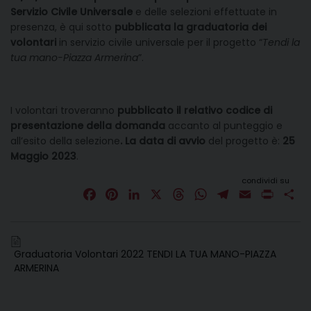
Servizio Civile Universale
e delle selezioni effettuate in
presenza, è qui sotto
pubblicata la graduatoria dei
volontari
in servizio civile universale per il progetto “
Tendi la
tua mano-Piazza Armerina
”.
I volontari troveranno
pubblicato il relativo codice di
presentazione della domanda
accanto al punteggio e
all’esito della selezione
.
La data di avvio
del progetto è:
25
Maggio 2023
.
condividi su
F
P
L
X
T
W
T
E
P
C
a
i
i
h
h
e
m
r
o
c
n
n
r
a
l
a
i
n
e
t
k
e
t
e
i
n
d
Graduatoria Volontari 2022 TENDI LA TUA MANO-PIAZZA
b
e
e
a
s
g
l
t
i
ARMERINA
o
r
d
d
A
r
v
o
e
I
s
p
a
i
k
s
n
p
m
d