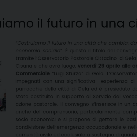
amo il futuro in una c
“
Costruiamo il futuro in una città che cambia: d
economia sociale
”. È questo il titolo del conve
tramite l’Osservatorio Pastorale Cittadino di Gel
Gisana e che avrà luogo,
venerdì 29 aprile alle o
Commerciale
“Luigi Sturzo” di Gela. L’Osservat
impegnati con una significativa esperienza di 
parrocchie della città di Gela ed è presieduto d
stato costituito in supporto al Servizio del Ves
azione pastorale. Il convegno s’inserisce in un 
anche del comprensorio, particolarmente compl
socio economici e si propone di gettare le basi 
condivisione dell’emergenza occupazionale e nello
comunità civile ed ecclesiale a sostegno di quant