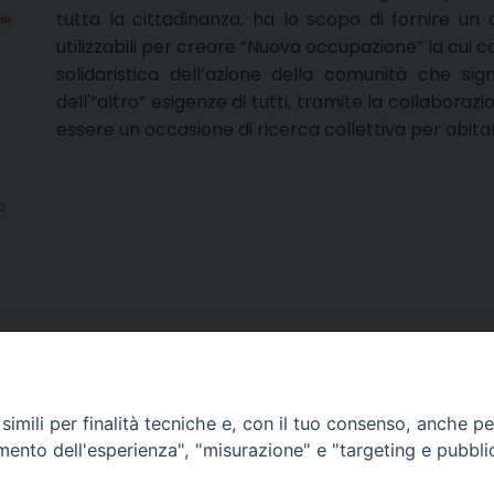
tutta la cittadinanza, ha lo scopo di fornire un
utilizzabili per creare “Nuova occupazione” la cui
solidaristica dell’azione della comunità che sig
dell'”altro” esigenze di tutti, tramite la collaborazi
essere un occasione di ricerca collettiva per abitar
imili per finalità tecniche e, con il tuo consenso, anche per 
amento dell'esperienza", "misurazione" e "targeting e pubbli