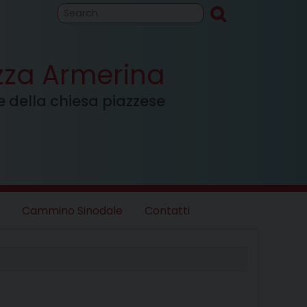
to
Cammino
inodale
azza Armerina
ale della chiesa piazzese
Cammino Sinodale
Contatti