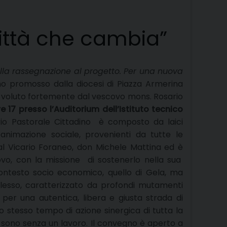
ittà che cambia”
alla rassegnazione al progetto. Per una nuova
gno promosso dalla diocesi di Piazza Armerina
a voluto fortemente dal vescovo mons. Rosario
re 17 presso l’Auditorium dell’Istituto tecnico
orio Pastorale Cittadino è composto da laici
animazione sociale, provenienti da tutte le
al Vicario Foraneo, don Michele Mattina ed è
covo, con la missione di sostenerlo nella sua
contesto socio economico, quello di Gela, ma
esso, caratterizzato da profondi mutamenti
per una autentica, libera e giusta strada di
 stesso tempo di azione sinergica di tutta la
i sono senza un lavoro. Il convegno è aperto a