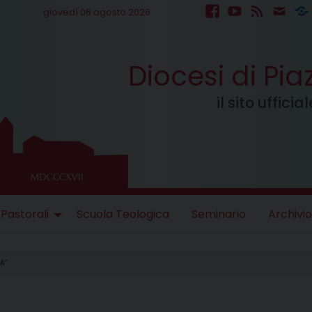
giovedì 06 agosto 2026
facebook
youtube
feed
mail
S
Diocesi di Pi
il sito uffici
 Pastorali
Scuola Teologica
Seminario
Archivio
A”