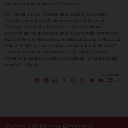
successione a don Salvatore Giuliana.
Don Mihael è nato l’8 settembre del 1973 ed è stato
ordinato sacerdote il 22 dicembre del 2001 da mons.
Vincenzo Cirrincione. Ha svolto il servizio di vicario
parrocchiale nella Chiesa Madre di Enna, nella parrocchia S.
Maria di Gesù in Pietraperzia e nella parrocchia S. Rocco di
Gela. Fino al 31 gennaio è stato vicario parrocchiale del S.
Cuore e rettore della Chiesa di S. Giuseppe a Piazza
Armerina e incaricato della pastorale dei rumeni cattolici
presenti in diocesi.
condividi su
F
P
L
X
T
W
T
E
P
C
a
i
i
h
h
e
m
r
o
c
n
n
r
a
l
a
i
n
e
t
k
e
t
e
i
n
d
b
e
e
a
s
g
l
t
i
o
r
d
d
A
r
v
o
e
I
s
p
a
i