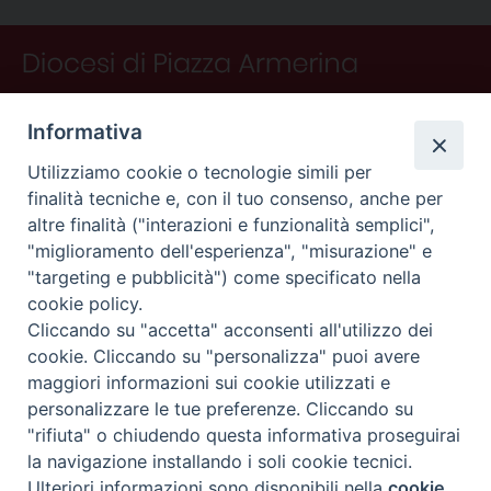
o
r
d
d
A
r
v
o
e
I
s
p
a
i
k
s
n
p
m
d
t
i
Informativa
Utilizziamo cookie o tecnologie simili per
finalità tecniche e, con il tuo consenso, anche per
altre finalità ("interazioni e funzionalità semplici",
"miglioramento dell'esperienza", "misurazione" e
"targeting e pubblicità") come specificato nella
CONTATTI
cookie policy.
Curia
Cliccando su "accetta" acconsenti all'utilizzo dei
Piano Fedele Calarco, 1
cookie. Cliccando su "personalizza" puoi avere
94015 Piazza Armerina (En)
maggiori informazioni sui cookie utilizzati e
e-mail: info@diocesiarmerina.it
personalizzare le tue preferenze. Cliccando su
diocesipiazza@pec.chiesacattolica.it
"rifiuta" o chiudendo questa informativa proseguirai
la navigazione installando i soli cookie tecnici.
Ulteriori informazioni sono disponibili nella
cookie
Preferenze Cookie