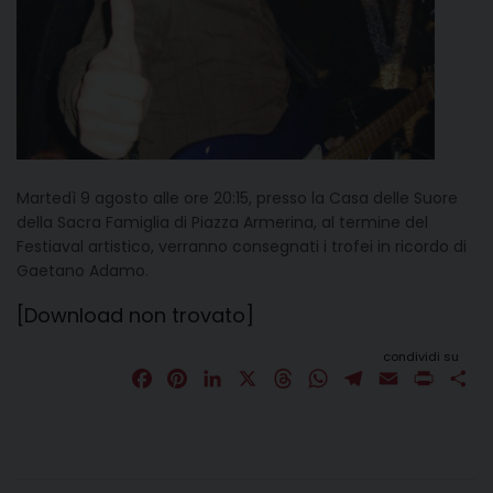
Martedì 9 agosto alle ore 20:15, presso la Casa delle Suore
della Sacra Famiglia di Piazza Armerina, al termine del
Festiaval artistico, verranno consegnati i trofei in ricordo di
Gaetano Adamo.
[Download non trovato]
condividi su
F
P
L
X
T
W
T
E
P
C
a
i
i
h
h
e
m
r
o
c
n
n
r
a
l
a
i
n
e
t
k
e
t
e
i
n
d
b
e
e
a
s
g
l
t
i