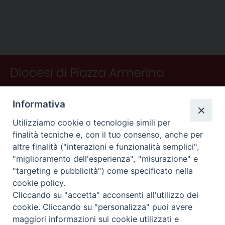
a
i
i
h
h
e
m
r
o
c
n
n
r
a
l
a
i
n
e
t
k
e
t
e
i
n
d
b
e
e
a
s
g
l
t
i
o
r
d
d
A
r
v
o
e
I
s
p
a
i
k
s
n
p
m
d
t
i
Informativa
Utilizziamo cookie o tecnologie simili per
finalità tecniche e, con il tuo consenso, anche per
altre finalità ("interazioni e funzionalità semplici",
"miglioramento dell'esperienza", "misurazione" e
"targeting e pubblicità") come specificato nella
CONTATTI
cookie policy.
Curia
Cliccando su "accetta" acconsenti all'utilizzo dei
Piano Fedele Calarco, 1
cookie. Cliccando su "personalizza" puoi avere
94015 Piazza Armerina (En)
maggiori informazioni sui cookie utilizzati e
e-mail: info@diocesiarmerina.it