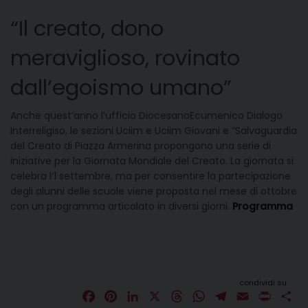
“Il creato, dono
meraviglioso, rovinato
dall’egoismo umano”
Anche quest’anno l’ufficio DiocesanoEcumenico Dialogo
Interreligiso, le sezioni Uciim e Uciim Giovani e “Salvaguardia
del Creato di Piazza Armerina propongono una serie di
iniziative per la Giornata Mondiale del Creato. La giornata si
celebra l’1 settembre, ma per consentire la partecipazione
degli alunni delle scuole viene proposta nel mese di ottobre
con un programma articolato in diversi giorni.
Programma
condividi su
F
P
L
X
T
W
T
E
P
C