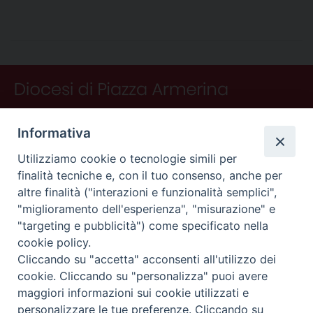
c
n
n
r
a
l
a
i
n
e
t
k
e
t
e
i
n
d
b
e
e
a
s
g
l
t
i
o
r
d
d
A
r
v
o
e
I
s
p
a
i
k
s
n
p
m
d
t
i
Informativa
Utilizziamo cookie o tecnologie simili per
finalità tecniche e, con il tuo consenso, anche per
altre finalità ("interazioni e funzionalità semplici",
"miglioramento dell'esperienza", "misurazione" e
"targeting e pubblicità") come specificato nella
CONTATTI
cookie policy.
Curia
Cliccando su "accetta" acconsenti all'utilizzo dei
Piano Fedele Calarco, 1
cookie. Cliccando su "personalizza" puoi avere
94015 Piazza Armerina (En)
maggiori informazioni sui cookie utilizzati e
e-mail: info@diocesiarmerina.it
personalizzare le tue preferenze. Cliccando su