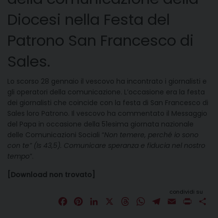
Diocesi nella Festa del
Patrono San Francesco di
Sales.
Lo scorso 28 gennaio il vescovo ha incontrato i giornalisti e
gli operatori della comunicazione. L’occasione era la festa
dei giornalisti che coincide con la festa di San Francesco di
Sales loro Patrono. Il vescovo ha commentato il Messaggio
del Papa in occasione della 51esima giornata nazionale
delle Comunicazioni Sociali “
Non temere, perché io sono
con te” (Is 43,5). Comunicare speranza e fiducia nel nostro
tempo
”.
[Download non trovato]
condividi su
F
P
L
X
T
W
T
E
P
C
a
i
i
h
h
e
m
r
o